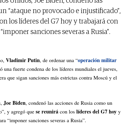
ados Unidos, Joe Biden, condenó las
n “ataque no provocado e injustificado”,
on los líderes del G7 hoy y trabajará con
 “imponer sanciones severas a Rusia”.
Vladimir Putin
operación militar
so,
, de ordenar una “
ó una fuerte condena de los líderes mundiales el jueves,
pera que sigan sanciones más estrictas contra Moscú y el
Joe Biden
,
, condenó las acciones de Rusia como un
se reunirá
líderes del G7 hoy
do”, y agregó que
con los
y
 para “imponer sanciones severas a Rusia”.