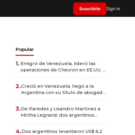
Suscribite
Sign In
Popular
1.
Emigró de Venezuela, lideró las
operaciones de Chevron en EE.UU. y
hoy es la única mujer CEO en Vaca
Muerta
2.
Creció en Venezuela, llegó a la
Argentina con su título de abogado
y construyó un imperio
gastronómico que revoluciona las
3.
De Paredes y Lisandro Martínez a
marcas "fast premium"
Mirtha Legrand: dos argentinos
impulsan el negocio del wellness
deportivo y el cuidado corporal
4.
Dos argentinos levantaron US$ 6,2