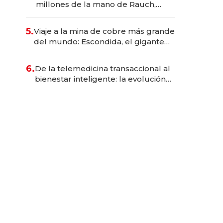
millones de la mano de Rauch,
Englebienne y Woloski
5.
Viaje a la mina de cobre más grande
del mundo: Escondida, el gigante
chileno que exporta US$ 14.000
millones anuales
6.
De la telemedicina transaccional al
bienestar inteligente: la evolución
de doc24 para transformar a las
organizaciones