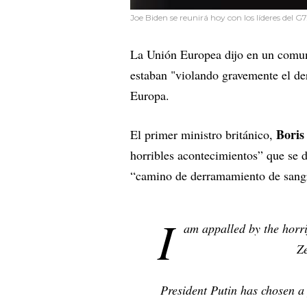
Joe Biden se reunirá hoy con los líderes del G7
La Unión Europea dijo en un comuni
estaban "violando gravemente el der
Europa.
Boris
El primer ministro británico,
horribles acontecimientos” que se d
“camino de derramamiento de sang
I
am appalled by the horri
Ze
President Putin has chosen a