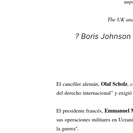
unp
The UK and 
? Boris Johnso
Olaf Scholz
El canciller alemán,
, 
del derecho internacional” y exigi
Emmanuel 
El presidente francés,
sus operaciones militares en Ucran
la guerra".