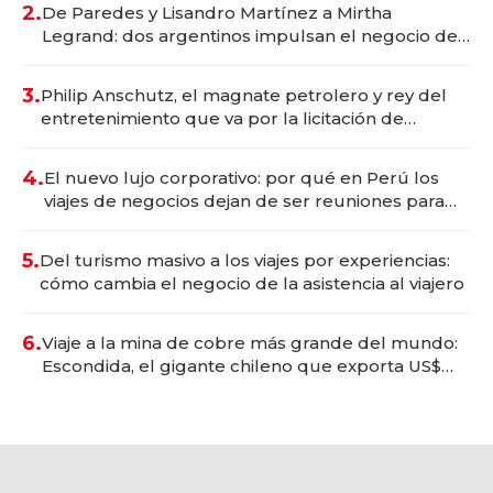
2.
De Paredes y Lisandro Martínez a Mirtha
Legrand: dos argentinos impulsan el negocio del
wellness deportivo y el cuidado corporal
3.
Philip Anschutz, el magnate petrolero y rey del
entretenimiento que va por la licitación de
Tecnópolis junto a Fénix
4.
El nuevo lujo corporativo: por qué en Perú los
viajes de negocios dejan de ser reuniones para
convertirse en experiencias transformadoras
5.
Del turismo masivo a los viajes por experiencias:
cómo cambia el negocio de la asistencia al viajero
6.
Viaje a la mina de cobre más grande del mundo:
Escondida, el gigante chileno que exporta US$
14.000 millones anuales