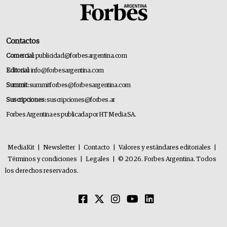
Contactos
Comercial:
publicidad@forbesargentina.com
Editorial:
info@forbesargentina.com
Summit:
summitforbes@forbesargentina.com
Suscripciones:
suscripciones@forbes.ar
Forbes Argentina es publicada por HT Media SA.
MediaKit
|
Newsletter
|
Contacto
|
Valores y estándares editoriales
|
Términos y condiciones
|
Legales
|
© 2026. Forbes Argentina. Todos
los derechos reservados.