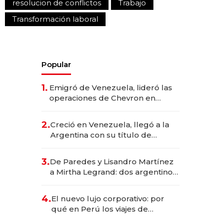
resolucion de conflictos
Trabajo
Transformación laboral
Popular
1.
Emigró de Venezuela, lideró las
operaciones de Chevron en
EE.UU. y hoy es la única mujer
CEO en Vaca Muerta
2.
Creció en Venezuela, llegó a la
Argentina con su título de
abogado y construyó un imperio
gastronómico que revoluciona
3.
De Paredes y Lisandro Martínez
las marcas "fast premium"
a Mirtha Legrand: dos argentinos
impulsan el negocio del wellness
deportivo y el cuidado corporal
4.
El nuevo lujo corporativo: por
qué en Perú los viajes de
negocios dejan de ser reuniones