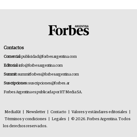
Contactos
Comercial:
publicidad@forbesargentina.com
Editorial:
info@forbesargentina.com
Summit:
summitforbes@forbesargentina.com
Suscripciones:
suscripciones@forbes.ar
Forbes Argentina es publicada por HT Media SA.
MediaKit
|
Newsletter
|
Contacto
|
Valores y estándares editoriales
|
Términos y condiciones
|
Legales
|
© 2026. Forbes Argentina. Todos
los derechos reservados.