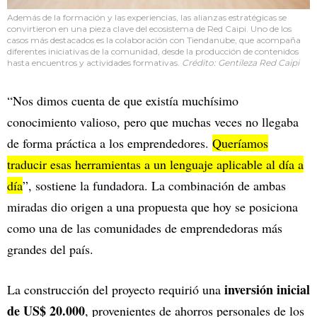
Además de la formación y las experiencias, las alianzas estratégicas se
convirtieron en una pieza clave del ecosistema de Red Caipi. Uno de los
casos más destacados es la colaboración con Tiendanube, que acompaña
diferentes iniciativas de la comunidad, desde la producción de contenidos
hasta encuentros y actividades formativas.
Crédito: Gentileza Red Caipi
“Nos dimos cuenta de que existía muchísimo
conocimiento valioso, pero que muchas veces no llegaba
de forma práctica a los emprendedores.
Queríamos
traducir esas herramientas a un lenguaje aplicable al día a
día
”, sostiene la fundadora. La combinación de ambas
miradas dio origen a una propuesta que hoy se posiciona
como una de las comunidades de emprendedoras más
grandes del país.
inversión inicial
La construcción del proyecto requirió una
de US$ 20.000
, provenientes de ahorros personales de los