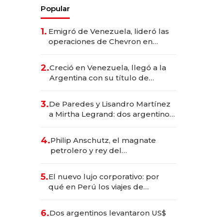
Popular
1.
Emigró de Venezuela, lideró las
operaciones de Chevron en
EE.UU. y hoy es la única mujer
CEO en Vaca Muerta
2.
Creció en Venezuela, llegó a la
Argentina con su título de
abogado y construyó un imperio
gastronómico que revoluciona
3.
De Paredes y Lisandro Martínez
las marcas "fast premium"
a Mirtha Legrand: dos argentinos
impulsan el negocio del wellness
deportivo y el cuidado corporal
4.
Philip Anschutz, el magnate
petrolero y rey del
entretenimiento que va por la
licitación de Tecnópolis junto a
5.
El nuevo lujo corporativo: por
Fénix
qué en Perú los viajes de
negocios dejan de ser reuniones
para convertirse en experiencias
6.
Dos argentinos levantaron US$