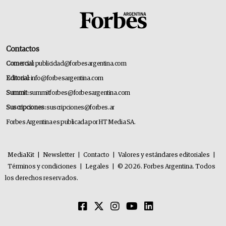
Contactos
Comercial:
publicidad@forbesargentina.com
Editorial:
info@forbesargentina.com
Summit:
summitforbes@forbesargentina.com
Suscripciones:
suscripciones@forbes.ar
Forbes Argentina es publicada por HT Media SA.
MediaKit
|
Newsletter
|
Contacto
|
Valores y estándares editoriales
|
Términos y condiciones
|
Legales
|
© 2026. Forbes Argentina. Todos
los derechos reservados.