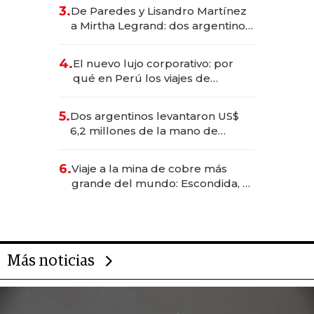
gastronómico que revoluciona
3.
De Paredes y Lisandro Martínez
las marcas "fast premium"
a Mirtha Legrand: dos argentinos
impulsan el negocio del wellness
deportivo y el cuidado corporal
4.
El nuevo lujo corporativo: por
qué en Perú los viajes de
negocios dejan de ser reuniones
para convertirse en experiencias
5.
Dos argentinos levantaron US$
transformadoras
6,2 millones de la mano de
Rauch, Englebienne y Woloski
6.
Viaje a la mina de cobre más
grande del mundo: Escondida, el
gigante chileno que exporta US$
14.000 millones anuales
Más noticias