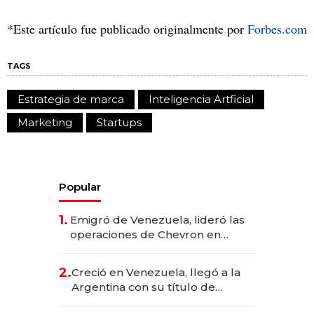
*Este artículo fue publicado originalmente por
Forbes.com
TAGS
Estrategia de marca
Inteligencia Artficial
Marketing
Startups
Popular
1.
Emigró de Venezuela, lideró las
operaciones de Chevron en
EE.UU. y hoy es la única mujer
CEO en Vaca Muerta
2.
Creció en Venezuela, llegó a la
Argentina con su título de
abogado y construyó un imperio