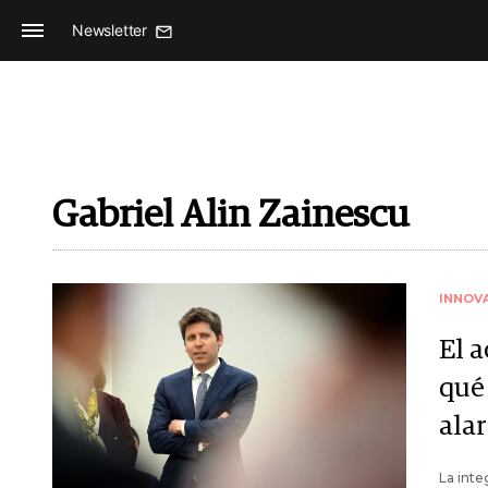
Newsletter
Gabriel Alin Zainescu
INNOV
El 
qué
ala
La inte