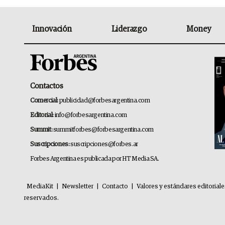
Innovación
Liderazgo
Money
Contactos
Comercial:
publicidad@forbesargentina.com
Editorial:
info@forbesargentina.com
Summit:
summitforbes@forbesargentina.com
Suscripciones:
suscripciones@forbes.ar
Forbes Argentina es publicada por HT Media SA.
MediaKit
|
Newsletter
|
Contacto
|
Valores y estándares editorial
reservados.