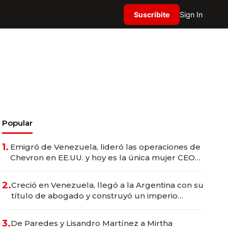
Suscribite
Sign In
Popular
1.
Emigró de Venezuela, lideró las operaciones de
Chevron en EE.UU. y hoy es la única mujer CEO
en Vaca Muerta
2.
Creció en Venezuela, llegó a la Argentina con su
título de abogado y construyó un imperio
gastronómico que revoluciona las marcas "fast
premium"
3.
De Paredes y Lisandro Martínez a Mirtha