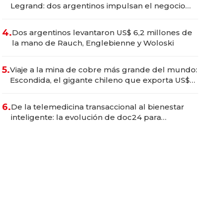
Legrand: dos argentinos impulsan el negocio
del wellness deportivo y el cuidado corporal
4.
Dos argentinos levantaron US$ 6,2 millones de
la mano de Rauch, Englebienne y Woloski
5.
Viaje a la mina de cobre más grande del mundo:
Escondida, el gigante chileno que exporta US$
14.000 millones anuales
6.
De la telemedicina transaccional al bienestar
inteligente: la evolución de doc24 para
transformar a las organizaciones