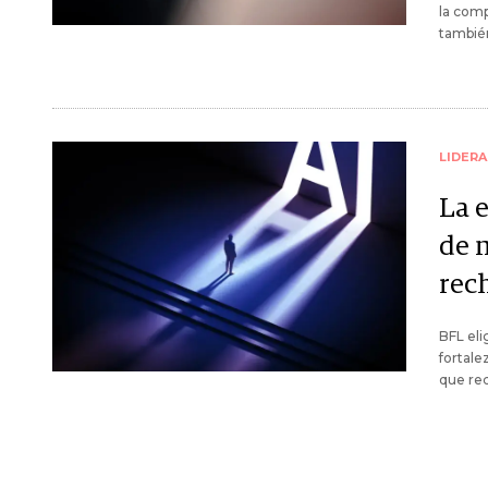
la comp
también
LIDER
La e
de 
rec
BFL eli
fortale
que re