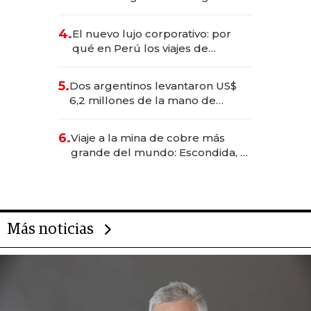
impulsan el negocio del wellness
deportivo y el cuidado corporal
4.
El nuevo lujo corporativo: por
qué en Perú los viajes de
negocios dejan de ser reuniones
para convertirse en experiencias
5.
Dos argentinos levantaron US$
transformadoras
6,2 millones de la mano de
Rauch, Englebienne y Woloski
6.
Viaje a la mina de cobre más
grande del mundo: Escondida, el
gigante chileno que exporta US$
14.000 millones anuales
Más noticias