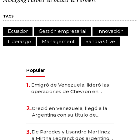
TAGS
Ecuador
Gestión empresarial
Innovación
Liderazgo
Management
Sandra Olive
Popular
1.
Emigró de Venezuela, lideró las
operaciones de Chevron en
EE.UU. y hoy es la única mujer
CEO en Vaca Muerta
2.
Creció en Venezuela, llegó a la
Argentina con su título de
abogado y construyó un imperio
gastronómico que revoluciona
3.
De Paredes y Lisandro Martínez
las marcas "fast premium"
a Mirtha Legrand: dos argentinos