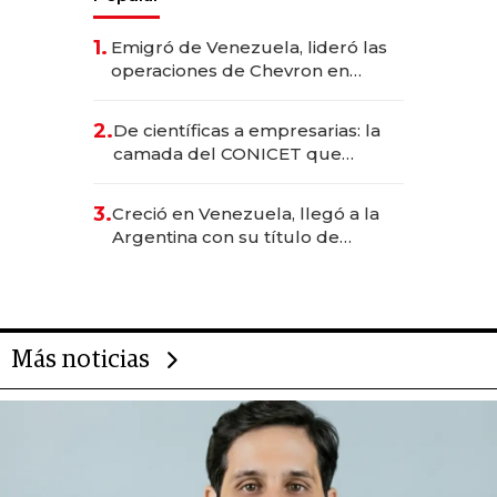
1.
Emigró de Venezuela, lideró las
operaciones de Chevron en
EE.UU. y hoy es la única mujer
CEO en Vaca Muerta
2.
De científicas a empresarias: la
camada del CONICET que
levantó más de US$ 40 millones
para fundar startups biotech
3.
Creció en Venezuela, llegó a la
Argentina con su título de
abogado y construyó un imperio
gastronómico que revoluciona
las marcas "fast premium"
Más noticias