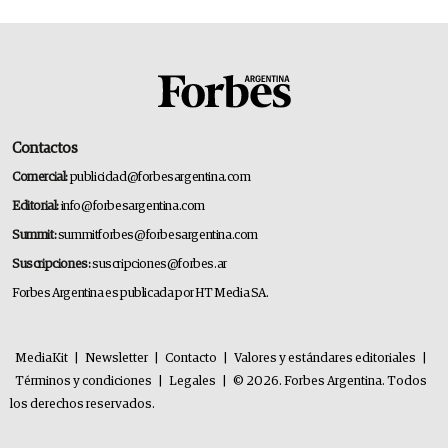
Contactos
Comercial:
publicidad@forbesargentina.com
Editorial:
info@forbesargentina.com
Summit:
summitforbes@forbesargentina.com
Suscripciones:
suscripciones@forbes.ar
Forbes Argentina es publicada por HT Media SA.
MediaKit
|
Newsletter
|
Contacto
|
Valores y estándares editoriales
|
Términos y condiciones
|
Legales
|
© 2026. Forbes Argentina. Todos
los derechos reservados.