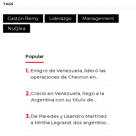
TAGS
Gastón Remy
Liderazgo
Management
NuQlea
Popular
1.
Emigró de Venezuela, lideró las
operaciones de Chevron en
EE.UU. y hoy es la única mujer
CEO en Vaca Muerta
2.
Creció en Venezuela, llegó a la
Argentina con su título de
abogado y construyó un imperio
gastronómico que revoluciona
3.
De Paredes y Lisandro Martínez
las marcas "fast premium"
a Mirtha Legrand: dos argentinos
impulsan el negocio del wellness
deportivo y el cuidado corporal