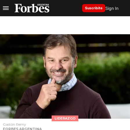
Sign In
Suscribite
LIDERAZGO
Gastón Remy
FORBES ARGENTINA