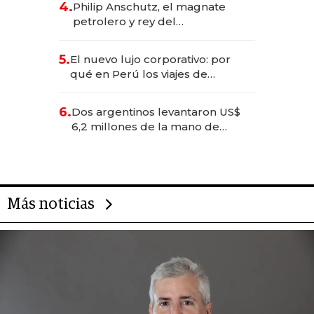
4.
Philip Anschutz, el magnate
petrolero y rey del
entretenimiento que va por la
licitación de Tecnópolis junto a
5.
El nuevo lujo corporativo: por
Fénix
qué en Perú los viajes de
negocios dejan de ser reuniones
para convertirse en experiencias
6.
Dos argentinos levantaron US$
transformadoras
6,2 millones de la mano de
Rauch, Englebienne y Woloski
Más noticias