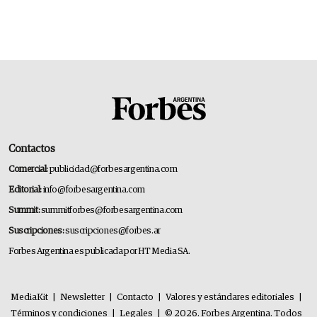
Contactos
Comercial:
publicidad@forbesargentina.com
Editorial:
info@forbesargentina.com
Summit:
summitforbes@forbesargentina.com
Suscripciones:
suscripciones@forbes.ar
Forbes Argentina es publicada por HT Media SA.
MediaKit
|
Newsletter
|
Contacto
|
Valores y estándares editoriales
|
Términos y condiciones
|
Legales
|
© 2026. Forbes Argentina. Todos