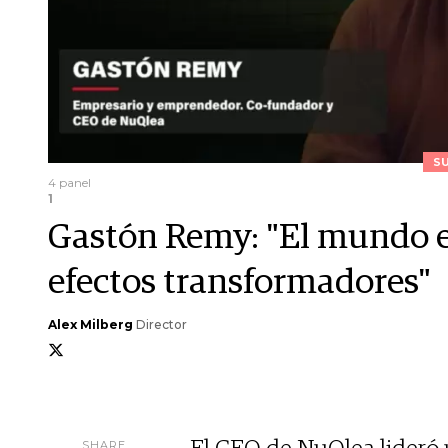
S
4 panel
1
Gastón Remy: "El mundo e
efectos transformadores"
Alex Milberg
Director
SHARE