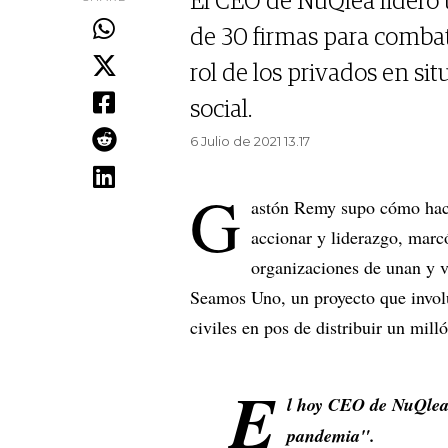
El CEO de NuQlea lideró 
de 30 firmas para combat
rol de los privados en si
social.
6 Julio de 2021 13.17
G
astón Remy supo cómo hace
accionar y liderazgo, marc
organizaciones de unan y v
Seamos Uno, un proyecto que involu
civiles en pos de distribuir un mill
E
l hoy CEO de NuQlea 
pandemia".