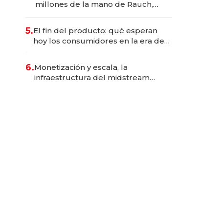
millones de la mano de Rauch,
Englebienne y Woloski
5.
El fin del producto: qué esperan
hoy los consumidores en la era de
las experiencias inteligentes
6.
Monetización y escala, la
infraestructura del midstream
busca destrabar el potencial de
Vaca Muerta