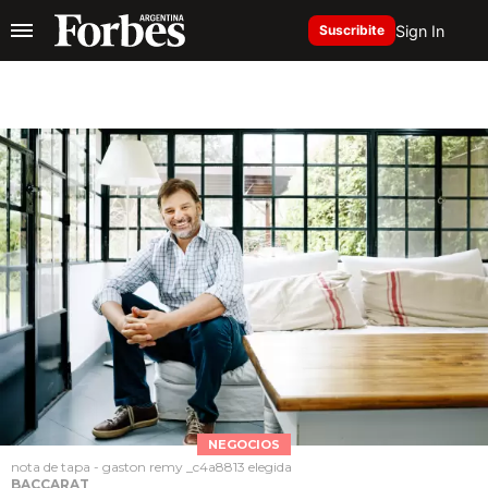
Sign In
Suscribite
NEGOCIOS
nota de tapa - gaston remy _c4a8813 elegida
BACCARAT