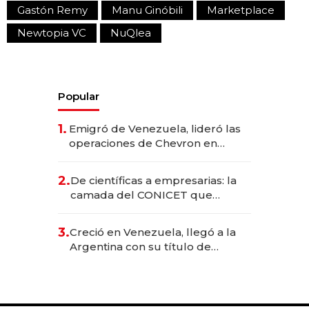
Gastón Remy
Manu Ginóbili
Marketplace
Newtopia VC
NuQlea
Popular
1.
Emigró de Venezuela, lideró las
operaciones de Chevron en
EE.UU. y hoy es la única mujer
CEO en Vaca Muerta
2.
De científicas a empresarias: la
camada del CONICET que
levantó más de US$ 40 millones
para fundar startups biotech
3.
Creció en Venezuela, llegó a la
Argentina con su título de
abogado y construyó un imperio
gastronómico que revoluciona
las marcas "fast premium"