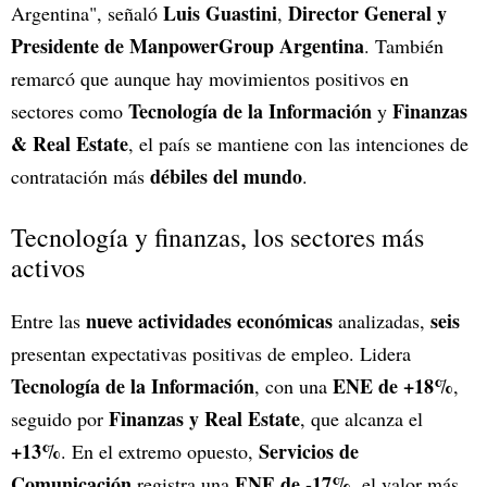
Luis Guastini
Director General y
Argentina", señaló
,
Presidente de ManpowerGroup Argentina
. También
remarcó que aunque hay movimientos positivos en
Tecnología de la Información
Finanzas
sectores como
y
& Real Estate
, el país se mantiene con las intenciones de
débiles del mundo
contratación más
.
Tecnología y finanzas, los sectores más
activos
nueve actividades económicas
seis
Entre las
analizadas,
presentan expectativas positivas de empleo. Lidera
Tecnología de la Información
ENE de +18%
, con una
,
Finanzas y Real Estate
seguido por
, que alcanza el
+13%
Servicios de
. En el extremo opuesto,
Comunicación
ENE de -17%
registra una
, el valor más