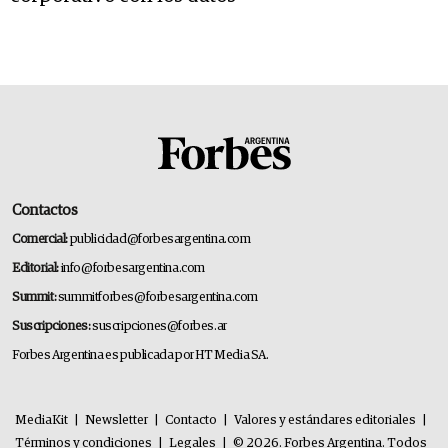
Contactos
Comercial:
publicidad@forbesargentina.com
Editorial:
info@forbesargentina.com
Summit:
summitforbes@forbesargentina.com
Suscripciones:
suscripciones@forbes.ar
Forbes Argentina es publicada por HT Media SA.
MediaKit
|
Newsletter
|
Contacto
|
Valores y estándares editoriales
|
Términos y condiciones
|
Legales
|
© 2026. Forbes Argentina. Todos