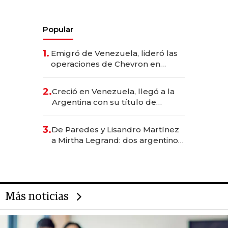
Popular
1.
Emigró de Venezuela, lideró las
operaciones de Chevron en
EE.UU. y hoy es la única mujer
CEO en Vaca Muerta
2.
Creció en Venezuela, llegó a la
Argentina con su título de
abogado y construyó un imperio
gastronómico que revoluciona
3.
De Paredes y Lisandro Martínez
las marcas "fast premium"
a Mirtha Legrand: dos argentinos
impulsan el negocio del wellness
deportivo y el cuidado corporal
Más noticias