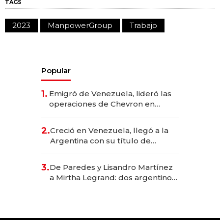
TAGS
2023
ManpowerGroup
Trabajo
Popular
1.
Emigró de Venezuela, lideró las
operaciones de Chevron en
EE.UU. y hoy es la única mujer
CEO en Vaca Muerta
2.
Creció en Venezuela, llegó a la
Argentina con su título de
abogado y construyó un imperio
gastronómico que revoluciona
3.
De Paredes y Lisandro Martínez
las marcas "fast premium"
a Mirtha Legrand: dos argentinos
impulsan el negocio del wellness
deportivo y el cuidado corporal