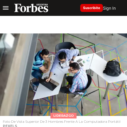
Sign In
Suscribite
LIDERAZGO
Foto De Vista Superior De 3 Hombres Frente A La Computadora Portátil
PEXELS