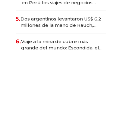
en Perú los viajes de negocios
dejan de ser reuniones para
convertirse en experiencias
5.
Dos argentinos levantaron US$ 6,2
transformadoras
millones de la mano de Rauch,
Englebienne y Woloski
6.
Viaje a la mina de cobre más
grande del mundo: Escondida, el
gigante chileno que exporta US$
14.000 millones anuales