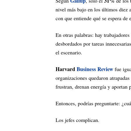
Gallup
31%
Según
, solo el
de los 
nivel más bajo en los últimos diez 
con que entiende qué se espera de e
En otras palabras: hay trabajadores
desbordados por tareas innecesaria
el escenario.
Harvard
Business Review
fue igua
organizaciones quedaron atrapadas 
frustran, drenan energía y aportan 
Entonces, podrías preguntarte: ¿cuá
Los jefes complican.