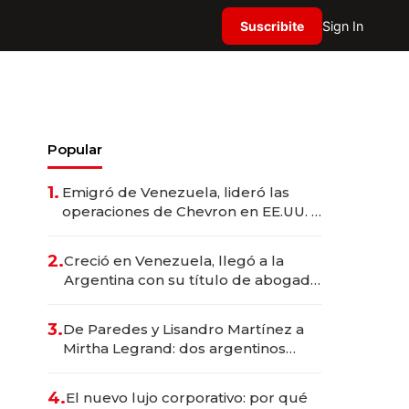
Suscribite
Sign In
Popular
1.
Emigró de Venezuela, lideró las
operaciones de Chevron en EE.UU. y
hoy es la única mujer CEO en Vaca
Muerta
2.
Creció en Venezuela, llegó a la
Argentina con su título de abogado
y construyó un imperio
gastronómico que revoluciona las
3.
De Paredes y Lisandro Martínez a
marcas "fast premium"
Mirtha Legrand: dos argentinos
impulsan el negocio del wellness
deportivo y el cuidado corporal
4.
El nuevo lujo corporativo: por qué