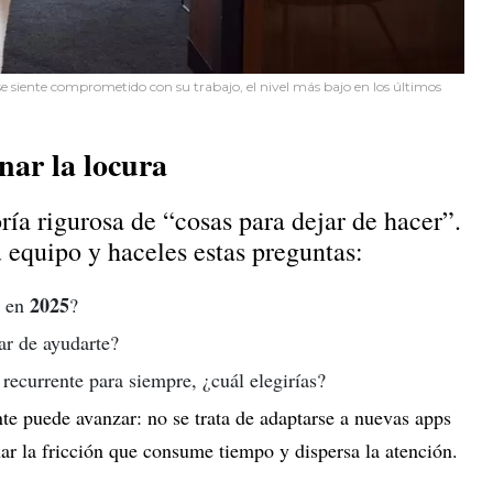
s se siente comprometido con su trabajo, el nivel más bajo en los últimos
nar la locura
ía rigurosa de “cosas para dejar de hacer”.
 equipo y haceles estas preguntas:
2025
s en
?
ar de ayudarte?
recurrente para siempre, ¿cuál elegirías?
te puede avanzar: no se trata de adaptarse a nuevas apps
nar la fricción que consume tiempo y dispersa la atención.