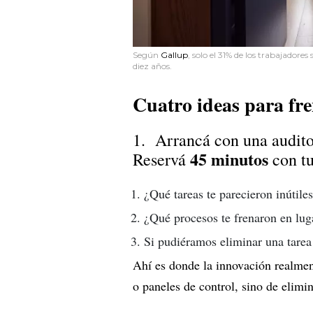
Según
Gallup
, solo el 31% de los trabajadore
diez años.
Cuatro ideas para fre
1. Arrancá con una auditor
45 minutos
Reservá
con tu
¿Qué tareas te parecieron inútile
¿Qué procesos te frenaron en lug
Si pudiéramos eliminar una tarea 
Ahí es donde la innovación realmen
o paneles de control, sino de elimi