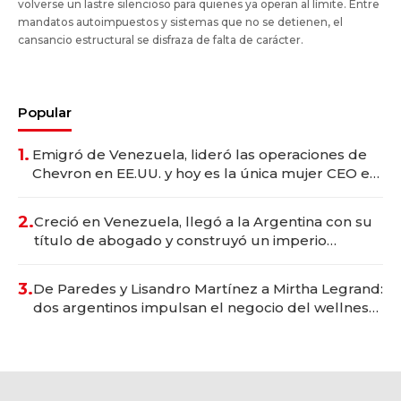
volverse un lastre silencioso para quienes ya operan al límite. Entre
mandatos autoimpuestos y sistemas que no se detienen, el
cansancio estructural se disfraza de falta de carácter.
Popular
1.
Emigró de Venezuela, lideró las operaciones de
Chevron en EE.UU. y hoy es la única mujer CEO en
Vaca Muerta
2.
Creció en Venezuela, llegó a la Argentina con su
título de abogado y construyó un imperio
gastronómico que revoluciona las marcas "fast
premium"
3.
De Paredes y Lisandro Martínez a Mirtha Legrand:
dos argentinos impulsan el negocio del wellness
deportivo y el cuidado corporal