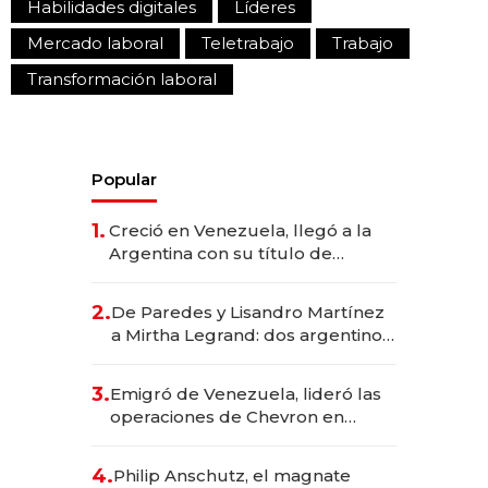
Habilidades digitales
Líderes
Mercado laboral
Teletrabajo
Trabajo
Transformación laboral
Popular
1.
Creció en Venezuela, llegó a la
Argentina con su título de
abogado y construyó un imperio
gastronómico que revoluciona
2.
De Paredes y Lisandro Martínez
las marcas "fast premium"
a Mirtha Legrand: dos argentinos
impulsan el negocio del wellness
deportivo y el cuidado corporal
3.
Emigró de Venezuela, lideró las
operaciones de Chevron en
EE.UU. y hoy es la única mujer
CEO en Vaca Muerta
4.
Philip Anschutz, el magnate