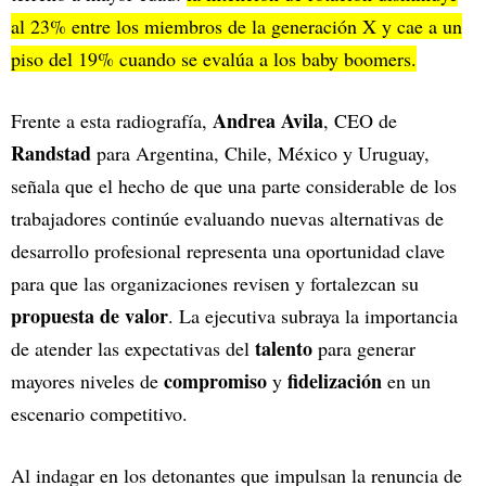
al 23% entre los miembros de la generación X y cae a un
piso del 19% cuando se evalúa a los baby boomers.
Andrea Avila
Frente a esta radiografía,
, CEO de
Randstad
para Argentina, Chile, México y Uruguay,
señala que el hecho de que una parte considerable de los
trabajadores continúe evaluando nuevas alternativas de
desarrollo profesional representa una oportunidad clave
para que las organizaciones revisen y fortalezcan su
propuesta de valor
. La ejecutiva subraya la importancia
talento
de atender las expectativas del
para generar
compromiso
fidelización
mayores niveles de
y
en un
escenario competitivo.
Al indagar en los detonantes que impulsan la renuncia de