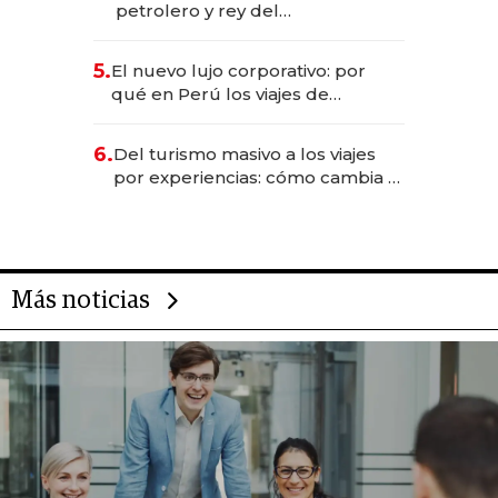
petrolero y rey del
entretenimiento que va por la
licitación de Tecnópolis junto a
5.
El nuevo lujo corporativo: por
Fénix
qué en Perú los viajes de
negocios dejan de ser reuniones
para convertirse en experiencias
6.
Del turismo masivo a los viajes
transformadoras
por experiencias: cómo cambia el
negocio de la asistencia al viajero
Más noticias