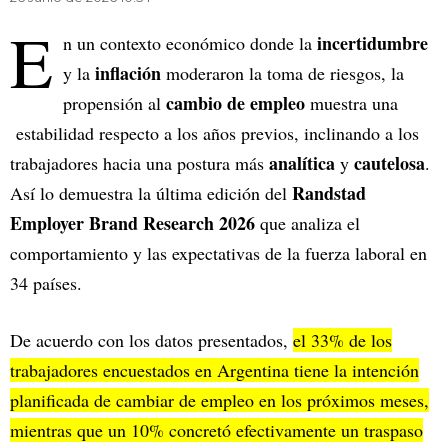
E
incertidumbre
n un contexto económico donde la
inflación
y la
moderaron la toma de riesgos, la
cambio de empleo
propensión al
muestra una
estabilidad respecto a los años previos, inclinando a los
analítica
cautelosa
trabajadores hacia una postura más
y
.
Randstad
Así lo demuestra la última edición del
Employer Brand Research 2026
que analiza el
comportamiento y las expectativas de la fuerza laboral en
34 países.
De acuerdo con los datos presentados,
el 33% de los
trabajadores encuestados en Argentina tiene la intención
planificada de cambiar de empleo en los próximos meses,
mientras que un 10% concretó efectivamente un traspaso