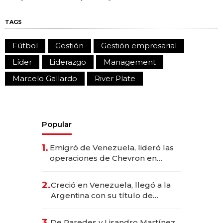
TAGS
Fútbol
Gestión
Gestión empresarial
Líder
Liderazgo
Management
Marcelo Gallardo
River Plate
Popular
1.
Emigró de Venezuela, lideró las
operaciones de Chevron en
EE.UU. y hoy es la única mujer
CEO en Vaca Muerta
2.
Creció en Venezuela, llegó a la
Argentina con su título de
abogado y construyó un imperio
gastronómico que revoluciona
3.
De Paredes y Lisandro Martínez