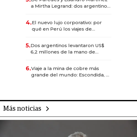
las marcas "fast premium"
a Mirtha Legrand: dos argentinos
impulsan el negocio del wellness
deportivo y el cuidado corporal
4.
El nuevo lujo corporativo: por
qué en Perú los viajes de
negocios dejan de ser reuniones
para convertirse en experiencias
5.
Dos argentinos levantaron US$
transformadoras
6,2 millones de la mano de
Rauch, Englebienne y Woloski
6.
Viaje a la mina de cobre más
grande del mundo: Escondida, el
gigante chileno que exporta US$
14.000 millones anuales
Más noticias