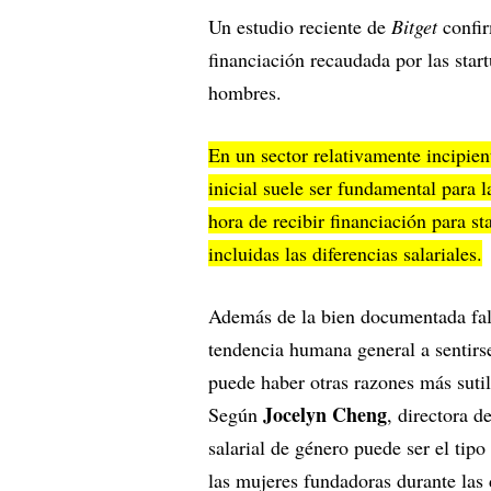
Un estudio reciente de
Bitget
confi
financiación recaudada por las star
hombres.
En un sector relativamente incipien
inicial suele ser fundamental para l
hora de recibir financiación para s
incluidas las diferencias salariales.
Además de la bien documentada falta
tendencia humana general a sentirs
puede haber otras razones más sutile
Jocelyn Cheng
Según
, directora d
salarial de género puede ser el tipo
las mujeres fundadoras durante las