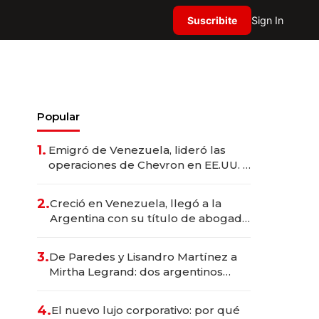
Suscribite
Sign In
Popular
1.
Emigró de Venezuela, lideró las
operaciones de Chevron en EE.UU. y
hoy es la única mujer CEO en Vaca
Muerta
2.
Creció en Venezuela, llegó a la
Argentina con su título de abogado
y construyó un imperio
gastronómico que revoluciona las
3.
De Paredes y Lisandro Martínez a
marcas "fast premium"
Mirtha Legrand: dos argentinos
impulsan el negocio del wellness
deportivo y el cuidado corporal
4.
El nuevo lujo corporativo: por qué