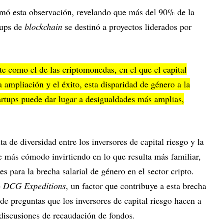
rmó esta observación, revelando que más del 90% de la
tups de
blockchain
se destinó a proyectos liderados por
te como el de las criptomonedas, en el que el capital
a ampliación y el éxito, esta disparidad de género a la
tartups puede dar lugar a desigualdades más amplias,
 de diversidad entre los inversores de capital riesgo y la
e más cómodo invirtiendo en lo que resulta más familiar,
s para la brecha salarial de género en el sector cripto.
e
DCG Expeditions
, un factor que contribuye a esta brecha
 de preguntas que los inversores de capital riesgo hacen a
 discusiones de recaudación de fondos.