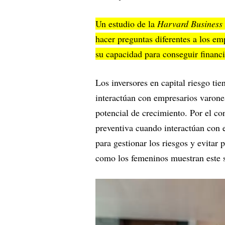
Un estudio de la
Harvard Business
hacer preguntas diferentes a los em
su capacidad para conseguir financ
Los inversores en capital riesgo t
interactúan con empresarios varone
potencial de crecimiento. Por el con
preventiva cuando interactúan con 
para gestionar los riesgos y evitar 
como los femeninos muestran este 