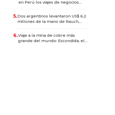
en Perú los viajes de negocios
dejan de ser reuniones para
convertirse en experiencias
5.
Dos argentinos levantaron US$ 6,2
transformadoras
millones de la mano de Rauch,
Englebienne y Woloski
6.
Viaje a la mina de cobre más
grande del mundo: Escondida, el
gigante chileno que exporta US$
14.000 millones anuales