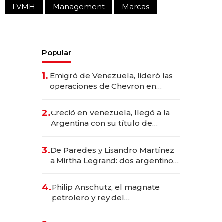
LVMH
Management
Marcas
Popular
1.
Emigró de Venezuela, lideró las
operaciones de Chevron en
EE.UU. y hoy es la única mujer
CEO en Vaca Muerta
2.
Creció en Venezuela, llegó a la
Argentina con su título de
abogado y construyó un imperio
gastronómico que revoluciona
3.
De Paredes y Lisandro Martínez
las marcas "fast premium"
a Mirtha Legrand: dos argentinos
impulsan el negocio del wellness
deportivo y el cuidado corporal
4.
Philip Anschutz, el magnate
petrolero y rey del
entretenimiento que va por la
licitación de Tecnópolis junto a