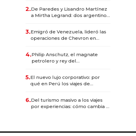
gastronómico que revoluciona
2.
De Paredes y Lisandro Martínez
las marcas "fast premium"
a Mirtha Legrand: dos argentinos
impulsan el negocio del wellness
deportivo y el cuidado corporal
3.
Emigró de Venezuela, lideró las
operaciones de Chevron en
EE.UU. y hoy es la única mujer
CEO en Vaca Muerta
4.
Philip Anschutz, el magnate
petrolero y rey del
entretenimiento que va por la
licitación de Tecnópolis junto a
5.
El nuevo lujo corporativo: por
Fénix
qué en Perú los viajes de
negocios dejan de ser reuniones
para convertirse en experiencias
6.
Del turismo masivo a los viajes
transformadoras
por experiencias: cómo cambia el
negocio de la asistencia al viajero