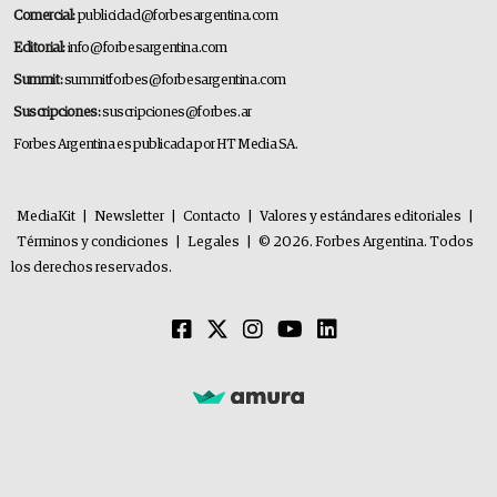
Comercial:
publicidad@forbesargentina.com
Editorial:
info@forbesargentina.com
Summit:
summitforbes@forbesargentina.com
Suscripciones:
suscripciones@forbes.ar
Forbes Argentina es publicada por HT Media SA.
MediaKit
|
Newsletter
|
Contacto
|
Valores y estándares editoriales
|
Términos y condiciones
|
Legales
|
© 2026. Forbes Argentina. Todos
los derechos reservados.