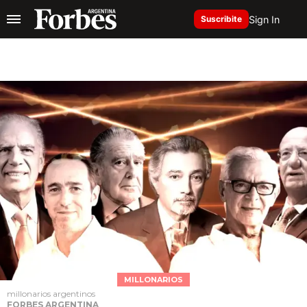
Sign In
Suscribite
MILLONARIOS
millonarios argentinos
FORBES ARGENTINA