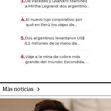
3.
De Paredes y Lisandro Martínez
las marcas "fast premium"
a Mirtha Legrand: dos argentinos
impulsan el negocio del wellness
deportivo y el cuidado corporal
4.
El nuevo lujo corporativo: por
qué en Perú los viajes de
negocios dejan de ser reuniones
para convertirse en experiencias
5.
Dos argentinos levantaron US$
transformadoras
6,2 millones de la mano de
Rauch, Englebienne y Woloski
6.
Viaje a la mina de cobre más
grande del mundo: Escondida, el
gigante chileno que exporta US$
14.000 millones anuales
Más noticias