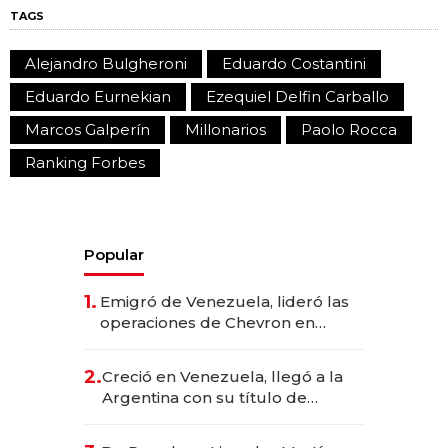
TAGS
Alejandro Bulgheroni
Eduardo Costantini
Eduardo Eurnekian
Ezequiel Delfin Carballo
Marcos Galperín
Millonarios
Paolo Rocca
Ranking Forbes
Popular
1.
Emigró de Venezuela, lideró las
operaciones de Chevron en
EE.UU. y hoy es la única mujer
CEO en Vaca Muerta
2.
Creció en Venezuela, llegó a la
Argentina con su título de
abogado y construyó un imperio
gastronómico que revoluciona