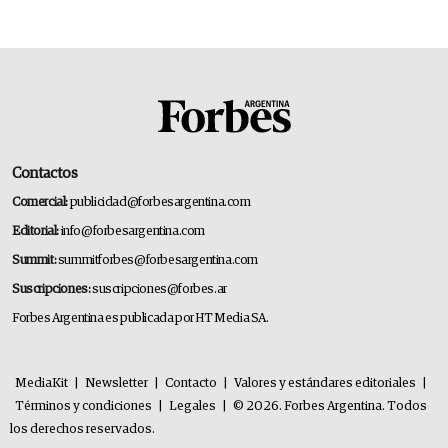
Contactos
Comercial:
publicidad@forbesargentina.com
Editorial:
info@forbesargentina.com
Summit:
summitforbes@forbesargentina.com
Suscripciones:
suscripciones@forbes.ar
Forbes Argentina es publicada por HT Media SA.
MediaKit
|
Newsletter
|
Contacto
|
Valores y estándares editoriales
|
Términos y condiciones
|
Legales
|
© 2026. Forbes Argentina. Todos
los derechos reservados.