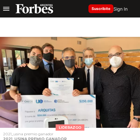
Sign In
Suscribite
LIDERAZGO
2021_usina premio ganador
2021_USINA PREMIO GANADOR