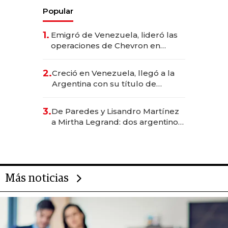
Popular
1.
Emigró de Venezuela, lideró las
operaciones de Chevron en
EE.UU. y hoy es la única mujer
CEO en Vaca Muerta
2.
Creció en Venezuela, llegó a la
Argentina con su título de
abogado y construyó un imperio
gastronómico que revoluciona
3.
De Paredes y Lisandro Martínez
las marcas "fast premium"
a Mirtha Legrand: dos argentinos
impulsan el negocio del wellness
deportivo y el cuidado corporal
Más noticias