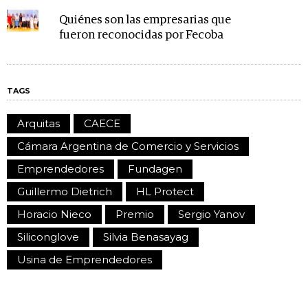
Quiénes son las empresarias que
fueron reconocidas por Fecoba
TAGS
Arquitas
CAECE
Cámara Argentina de Comercio y Servicios
Emprendedores
Fundagen
Guillermo Dietrich
HL Protect
Horacio Nieco
Premio
Sergio Yanov
Siliconglove
Silvia Benasayag
Usina de Emprendedores