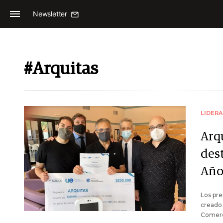
Newsletter
#Arquitas
LIDER
Arq
des
Año
Los pr
creado 
Comerci