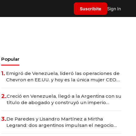
Suscribite
Sign In
Popular
1.
Emigró de Venezuela, lideró las operaciones de
Chevron en EE.UU. y hoy es la única mujer CEO
en Vaca Muerta
2.
Creció en Venezuela, llegó a la Argentina con su
título de abogado y construyó un imperio
gastronómico que revoluciona las marcas "fast
premium"
3.
De Paredes y Lisandro Martínez a Mirtha
Legrand: dos argentinos impulsan el negocio
del wellness deportivo y el cuidado corporal