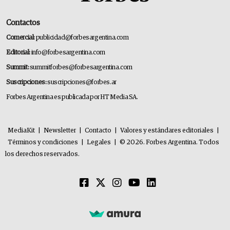
Contactos
Comercial:
publicidad@forbesargentina.com
Editorial:
info@forbesargentina.com
Summit:
summitforbes@forbesargentina.com
Suscripciones:
suscripciones@forbes.ar
Forbes Argentina es publicada por HT Media SA.
MediaKit
|
Newsletter
|
Contacto
|
Valores y estándares editoriales
|
Términos y condiciones
|
Legales
|
© 2026. Forbes Argentina. Todos
los derechos reservados.