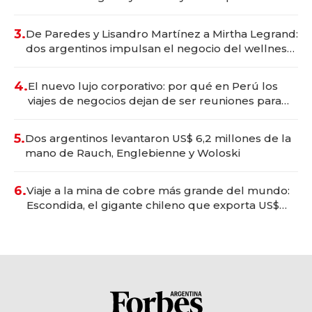
gastronómico que revoluciona las marcas "fast
premium"
3.
De Paredes y Lisandro Martínez a Mirtha Legrand:
dos argentinos impulsan el negocio del wellness
deportivo y el cuidado corporal
4.
El nuevo lujo corporativo: por qué en Perú los
viajes de negocios dejan de ser reuniones para
convertirse en experiencias transformadoras
5.
Dos argentinos levantaron US$ 6,2 millones de la
mano de Rauch, Englebienne y Woloski
6.
Viaje a la mina de cobre más grande del mundo:
Escondida, el gigante chileno que exporta US$
14.000 millones anuales