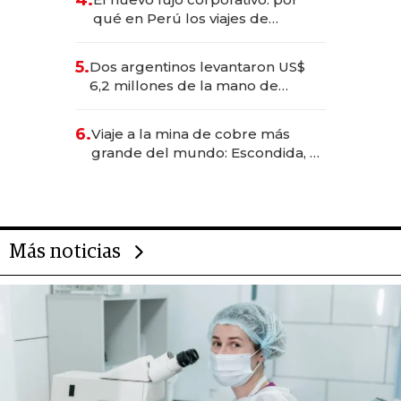
qué en Perú los viajes de
negocios dejan de ser reuniones
para convertirse en experiencias
5.
Dos argentinos levantaron US$
transformadoras
6,2 millones de la mano de
Rauch, Englebienne y Woloski
6.
Viaje a la mina de cobre más
grande del mundo: Escondida, el
gigante chileno que exporta US$
14.000 millones anuales
Más noticias