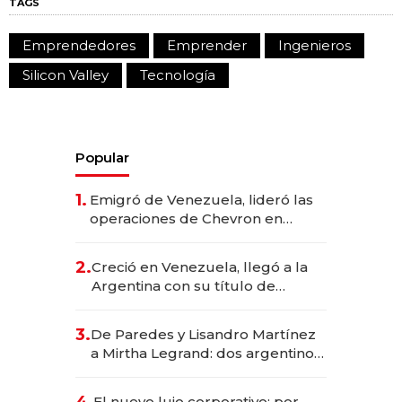
TAGS
Emprendedores
Emprender
Ingenieros
Silicon Valley
Tecnología
Popular
1.
Emigró de Venezuela, lideró las
operaciones de Chevron en
EE.UU. y hoy es la única mujer
CEO en Vaca Muerta
2.
Creció en Venezuela, llegó a la
Argentina con su título de
abogado y construyó un imperio
gastronómico que revoluciona
3.
De Paredes y Lisandro Martínez
las marcas "fast premium"
a Mirtha Legrand: dos argentinos
impulsan el negocio del wellness
deportivo y el cuidado corporal
4.
El nuevo lujo corporativo: por