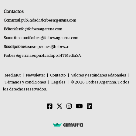
Contactos
Comercial:
publicidad@forbesargentina.com
Editorial:
info@forbesargentina.com
Summit:
summitforbes@forbesargentina.com
Suscripciones:
suscripciones@forbes.ar
Forbes Argentina es publicada por HT Media SA.
MediaKit
|
Newsletter
|
Contacto
|
Valores y estándares editoriales
|
Términos y condiciones
|
Legales
|
© 2026. Forbes Argentina. Todos
los derechos reservados.