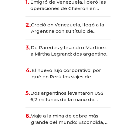
1.
Emigró de Venezuela, lideró las
operaciones de Chevron en
EE.UU. y hoy es la única mujer
CEO en Vaca Muerta
2.
Creció en Venezuela, llegó a la
Argentina con su título de
abogado y construyó un imperio
gastronómico que revoluciona
3.
De Paredes y Lisandro Martínez
las marcas "fast premium"
a Mirtha Legrand: dos argentinos
impulsan el negocio del wellness
deportivo y el cuidado corporal
4.
El nuevo lujo corporativo: por
qué en Perú los viajes de
negocios dejan de ser reuniones
para convertirse en experiencias
5.
Dos argentinos levantaron US$
transformadoras
6,2 millones de la mano de
Rauch, Englebienne y Woloski
6.
Viaje a la mina de cobre más
grande del mundo: Escondida, el
gigante chileno que exporta US$
14.000 millones anuales