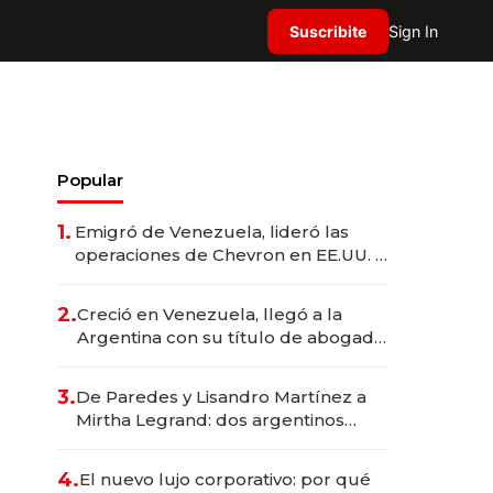
Suscribite
Sign In
Popular
1.
Emigró de Venezuela, lideró las
operaciones de Chevron en EE.UU. y
hoy es la única mujer CEO en Vaca
Muerta
2.
Creció en Venezuela, llegó a la
Argentina con su título de abogado
y construyó un imperio
gastronómico que revoluciona las
3.
De Paredes y Lisandro Martínez a
marcas "fast premium"
Mirtha Legrand: dos argentinos
impulsan el negocio del wellness
deportivo y el cuidado corporal
4.
El nuevo lujo corporativo: por qué