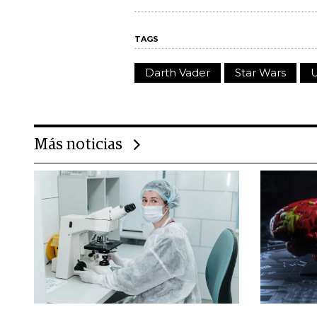
TAGS
Darth Vader
Star Wars
U
Más noticias