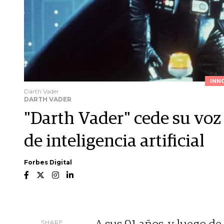
INN
Darth Vader
DARTH VADER
"Darth Vader" cede su vo
de inteligencia artificial
Forbes Digital
SHARE