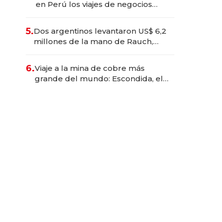
en Perú los viajes de negocios
dejan de ser reuniones para
convertirse en experiencias
5.
Dos argentinos levantaron US$ 6,2
transformadoras
millones de la mano de Rauch,
Englebienne y Woloski
6.
Viaje a la mina de cobre más
grande del mundo: Escondida, el
gigante chileno que exporta US$
14.000 millones anuales