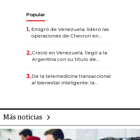
Popular
1.
Emigró de Venezuela, lideró las
operaciones de Chevron en
EE.UU. y hoy es la única mujer
CEO en Vaca Muerta
2.
Creció en Venezuela, llegó a la
Argentina con su título de
abogado y construyó un imperio
gastronómico que revoluciona
3.
De la telemedicina transaccional
las marcas "fast premium"
al bienestar inteligente: la
evolución de doc24 para
transformar a las organizaciones
Más noticias