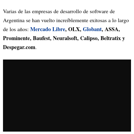
Varias de las empresas de desarrollo de software de
Argentina se han vuelto increíblemente exitosas a lo largo
Mercado Libre
, OLX,
Globant
, ASSA,
de los años:
Prominente, Baufest, Neuralsoft, Calipso, Beltratix y
Despegar.com
.