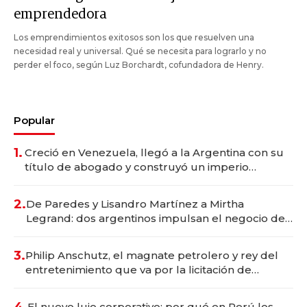
emprendedora
Los emprendimientos exitosos son los que resuelven una
necesidad real y universal. Qué se necesita para lograrlo y no
perder el foco, según Luz Borchardt, cofundadora de Henry.
Popular
1.
Creció en Venezuela, llegó a la Argentina con su
título de abogado y construyó un imperio
gastronómico que revoluciona las marcas "fast
premium"
2.
De Paredes y Lisandro Martínez a Mirtha
Legrand: dos argentinos impulsan el negocio del
wellness deportivo y el cuidado corporal
3.
Philip Anschutz, el magnate petrolero y rey del
entretenimiento que va por la licitación de
Tecnópolis junto a Fénix
4.
El nuevo lujo corporativo: por qué en Perú los