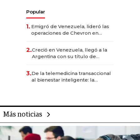
Popular
1.
Emigró de Venezuela, lideró las
operaciones de Chevron en
EE.UU. y hoy es la única mujer
CEO en Vaca Muerta
2.
Creció en Venezuela, llegó a la
Argentina con su título de
abogado y construyó un imperio
gastronómico que revoluciona
3.
De la telemedicina transaccional
las marcas "fast premium"
al bienestar inteligente: la
evolución de doc24 para
transformar a las organizaciones
Más noticias