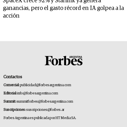
SpaceX crece 92% y Starlink ya genera
ganancias, pero el gasto récord en IA golpea a la
acción
Contactos
Comercial:
publicidad@forbesargentina.com
Editorial:
info@forbesargentina.com
Summit:
summitforbes@forbesargentina.com
Suscripciones:
suscripciones@forbes.ar
Forbes Argentina es publicada por HT Media SA.