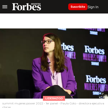
Sign In
Suscribite
LIDERAZGO
summit mujeres power 2022 - 1er panel - Paula Coto - directora ejecutiva
chicas