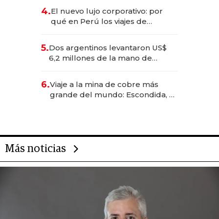
deportivo y el cuidado corporal
4.
El nuevo lujo corporativo: por
qué en Perú los viajes de
negocios dejan de ser reuniones
para convertirse en experiencias
5.
Dos argentinos levantaron US$
transformadoras
6,2 millones de la mano de
Rauch, Englebienne y Woloski
6.
Viaje a la mina de cobre más
grande del mundo: Escondida, el
gigante chileno que exporta US$
14.000 millones anuales
Más noticias