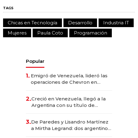
TAGS
Chicas en Tecnología
Desarrollo
Industria IT
Mujeres
Paula Coto
Programación
Popular
1.
Emigró de Venezuela, lideró las
operaciones de Chevron en
EE.UU. y hoy es la única mujer
CEO en Vaca Muerta
2.
Creció en Venezuela, llegó a la
Argentina con su título de
abogado y construyó un imperio
gastronómico que revoluciona
3.
De Paredes y Lisandro Martínez
las marcas "fast premium"
a Mirtha Legrand: dos argentinos
impulsan el negocio del wellness