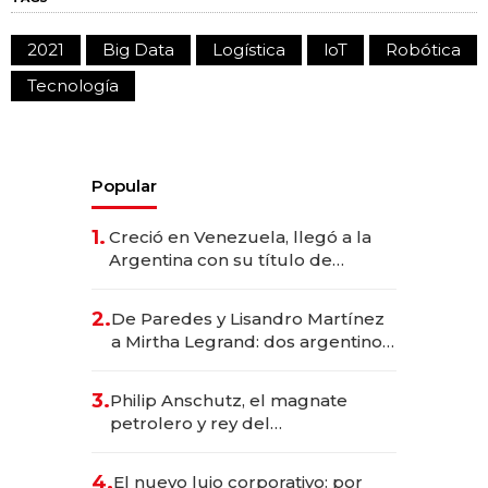
2021
Big Data
Logística
loT
Robótica
Tecnología
Popular
1.
Creció en Venezuela, llegó a la
Argentina con su título de
abogado y construyó un imperio
gastronómico que revoluciona
2.
De Paredes y Lisandro Martínez
las marcas "fast premium"
a Mirtha Legrand: dos argentinos
impulsan el negocio del wellness
deportivo y el cuidado corporal
3.
Philip Anschutz, el magnate
petrolero y rey del
entretenimiento que va por la
licitación de Tecnópolis junto a
4.
El nuevo lujo corporativo: por