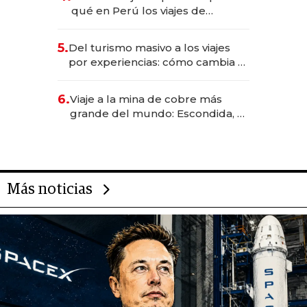
Fénix
qué en Perú los viajes de
negocios dejan de ser reuniones
para convertirse en experiencias
5.
Del turismo masivo a los viajes
transformadoras
por experiencias: cómo cambia el
negocio de la asistencia al viajero
6.
Viaje a la mina de cobre más
grande del mundo: Escondida, el
gigante chileno que exporta US$
14.000 millones anuales
Más noticias