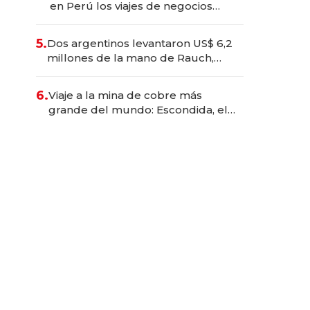
en Perú los viajes de negocios
dejan de ser reuniones para
convertirse en experiencias
5.
Dos argentinos levantaron US$ 6,2
transformadoras
millones de la mano de Rauch,
Englebienne y Woloski
6.
Viaje a la mina de cobre más
grande del mundo: Escondida, el
gigante chileno que exporta US$
14.000 millones anuales