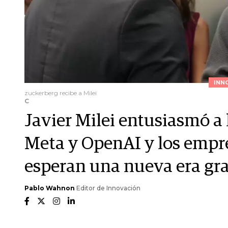
INN
zuckerberg recibe a Milei
C
Javier Milei entusiasmó a
Meta y OpenAI y los empre
esperan una nueva era grac
Pablo Wahnon
Editor de Innovación