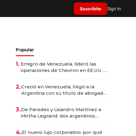
Suscribite
Sign In
Popular
1.
Emigró de Venezuela, lideró las
operaciones de Chevron en EE.UU. y
hoy es la única mujer CEO en Vaca
Muerta
2.
Creció en Venezuela, llegó a la
Argentina con su título de abogado
y construyó un imperio
gastronómico que revoluciona las
3.
De Paredes y Lisandro Martínez a
marcas "fast premium"
Mirtha Legrand: dos argentinos
impulsan el negocio del wellness
deportivo y el cuidado corporal
4.
El nuevo lujo corporativo: por qué