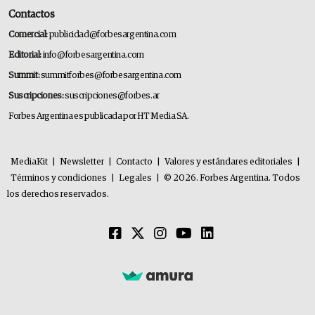
Contactos
Comercial:
publicidad@forbesargentina.com
Editorial:
info@forbesargentina.com
Summit:
summitforbes@forbesargentina.com
Suscripciones:
suscripciones@forbes.ar
Forbes Argentina es publicada por HT Media SA.
MediaKit
|
Newsletter
|
Contacto
|
Valores y estándares editoriales
|
Términos y condiciones
|
Legales
|
© 2026. Forbes Argentina. Todos
los derechos reservados.