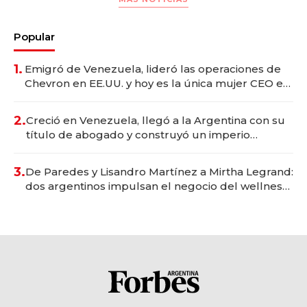
Popular
1.
Emigró de Venezuela, lideró las operaciones de
Chevron en EE.UU. y hoy es la única mujer CEO en
Vaca Muerta
2.
Creció en Venezuela, llegó a la Argentina con su
título de abogado y construyó un imperio
gastronómico que revoluciona las marcas "fast
premium"
3.
De Paredes y Lisandro Martínez a Mirtha Legrand:
dos argentinos impulsan el negocio del wellness
deportivo y el cuidado corporal