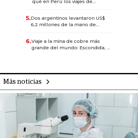
qué en Perú los viajes de
negocios dejan de ser reuniones
para convertirse en experiencias
5.
Dos argentinos levantaron US$
transformadoras
6,2 millones de la mano de
Rauch, Englebienne y Woloski
6.
Viaje a la mina de cobre más
grande del mundo: Escondida, el
gigante chileno que exporta US$
14.000 millones anuales
Más noticias