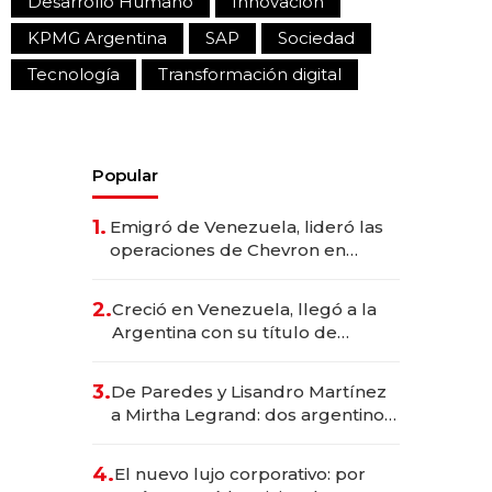
Desarrollo Humano
Innovación
KPMG Argentina
SAP
Sociedad
Tecnología
Transformación digital
Popular
1.
Emigró de Venezuela, lideró las
operaciones de Chevron en
EE.UU. y hoy es la única mujer
CEO en Vaca Muerta
2.
Creció en Venezuela, llegó a la
Argentina con su título de
abogado y construyó un imperio
gastronómico que revoluciona
3.
De Paredes y Lisandro Martínez
las marcas "fast premium"
a Mirtha Legrand: dos argentinos
impulsan el negocio del wellness
deportivo y el cuidado corporal
4.
El nuevo lujo corporativo: por