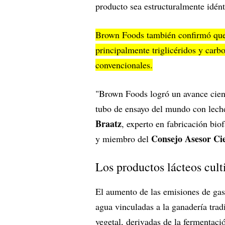
producto sea estructuralmente idént
Brown Foods también confirmó que 
principalmente triglicéridos y carb
convencionales.
"Brown Foods logró un avance cientí
tubo de ensayo del mundo con leche
Braatz
, experto en fabricación bio
Consejo Asesor Cie
y miembro del
Los productos lácteos cult
El aumento de las emisiones de gase
agua vinculadas a la ganadería trad
vegetal, derivadas de la fermentaci