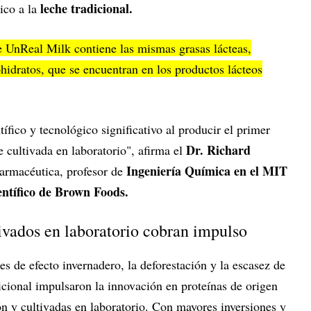
leche tradicional.
ico a la
UnReal Milk contiene las mismas grasas lácteas,
ohidratos, que se encuentran en los productos lácteos
fico y tecnológico significativo al producir el primer
Dr. Richard
 cultivada en laboratorio", afirma el
Ingeniería Química en el MIT
farmacéutica, profesor de
ntífico de Brown Foods.
ivados en laboratorio cobran impulso
s de efecto invernadero, la deforestación y la escasez de
icional impulsaron la innovación en proteínas de origen
ón y cultivadas en laboratorio. Con mayores inversiones y