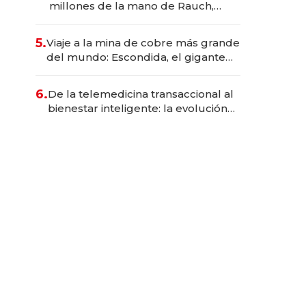
millones de la mano de Rauch,
Englebienne y Woloski
5.
Viaje a la mina de cobre más grande
del mundo: Escondida, el gigante
chileno que exporta US$ 14.000
millones anuales
6.
De la telemedicina transaccional al
bienestar inteligente: la evolución
de doc24 para transformar a las
organizaciones