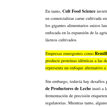
Cult Food Science
En tanto,
invirt
en comercializar carne cultivada en
los gigantes alimentarios suizos la
enfocada en la expansión de la agric
lácteos cultivados.
Remil
Empresas emergentes como
producir proteínas idénticas a las d
representa un enfoque alternativo a 
Sin embargo, todavía hay desafíos p
de Productores de Leche
instó a 
fermentación de precisión etiquete
regulatorias. Mientras tanto, alguno