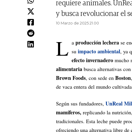
requiere animales. UnRe
y busca revolucionar el 
10 Marzo de 2025 21.00
L
producción lechera
a
se en
impacto ambiental
su
, ya 
efecto invernadero
mucho m
alimentaria
busca alternativas co
Brown Foods
Boston
, con sede en
de vaca entera del mundo cultivada 
UnReal Mi
Según sus fundadores,
mamíferos,
replicando la nutrición,
tradicionales. Esta leche puede pro
ofreciendo una alternativa libre d