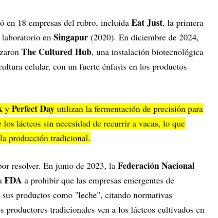
Eat Just
ió en 18 empresas del rubro, incluida
, la primera
Singapur
 laboratorio en
(2020). En diciembre de 2024,
The Cultured Hub
nzaron
, una instalación biotecnológica
ultura celular, con un fuerte énfasis en los productos
k
Perfect Day
y
utilizan la fermentación de precisión para
e los lácteos sin necesidad de recurrir a vacas, lo que
la producción tradicional.
Federación Nacional
or resolver. En junio de 2023, la
FDA
la
a prohibir que las empresas emergentes de
n sus productos como "leche", citando normativas
s productores tradicionales ven a los lácteos cultivados en