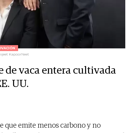
OVACIÓN
ijeet KapoorNeet
e de vaca entera cultivada
EE. UU.
ble que emite menos carbono y no