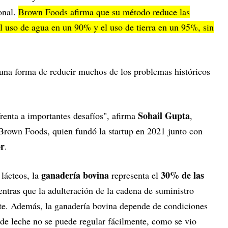
onal.
Brown Foods afirma que su método reduce las
 uso de agua en un 90% y el uso de tierra en un 95%, sin
una forma de reducir muchos de los problemas históricos
Sohail Gupta
frenta a importantes desafíos", afirma
,
 Brown Foods, quien fundó la startup en 2021 junto con
or
.
ganadería bovina
30% de las
 lácteos, la
representa el
entras que la adulteración de la cadena de suministro
te. Además, la ganadería bovina depende de condiciones
 de leche no se puede regular fácilmente, como se vio