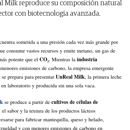
al Milk reproduce su composición natural
sector con biotecnología avanzada.
cuentra sometida a una presión cada vez más grande por
que consume vastos recursos y emite metano, un gas de
CO₂
industria
ás potente que el
. Mientras la
n menores emisiones de carbono, la empresa emergente
UnReal Milk
, se prepara para presentar
, la primera leche
en laboratorio y producida sin una sola vaca.
lk
cultivos de células de
se produce a partir de
 el sabor y la textura de los productos lácteos
cesarse para fabricar mantequilla, queso y helado,
e crueldad y con menores emisiones de carbono en