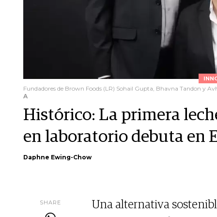
INN
Fundadores de Brown Foods (LR) Sohail Gupta, Bhavna Tandon y Avh
A
Histórico: La primera lech
en laboratorio debuta en 
Daphne Ewing-Chow
SHARE
Una alternativa sosteni