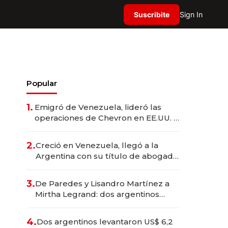
Suscribite
Sign In
Popular
1.
Emigró de Venezuela, lideró las
operaciones de Chevron en EE.UU. y
hoy es la única mujer CEO en Vaca
Muerta
2.
Creció en Venezuela, llegó a la
Argentina con su título de abogado
y construyó un imperio
gastronómico que revoluciona las
3.
De Paredes y Lisandro Martínez a
marcas "fast premium"
Mirtha Legrand: dos argentinos
impulsan el negocio del wellness
deportivo y el cuidado corporal
4.
Dos argentinos levantaron US$ 6,2