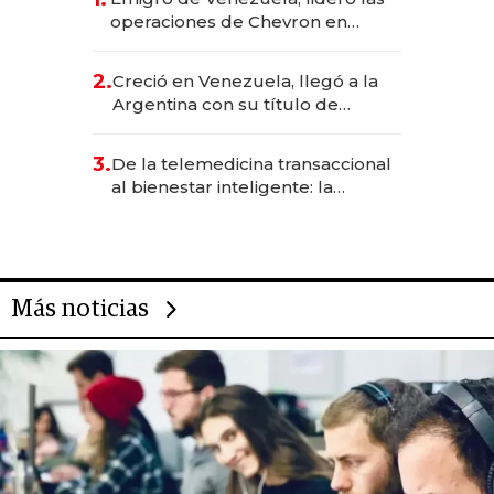
operaciones de Chevron en
EE.UU. y hoy es la única mujer
CEO en Vaca Muerta
2.
Creció en Venezuela, llegó a la
Argentina con su título de
abogado y construyó un imperio
gastronómico que revoluciona
3.
De la telemedicina transaccional
las marcas "fast premium"
al bienestar inteligente: la
evolución de doc24 para
transformar a las organizaciones
Más noticias