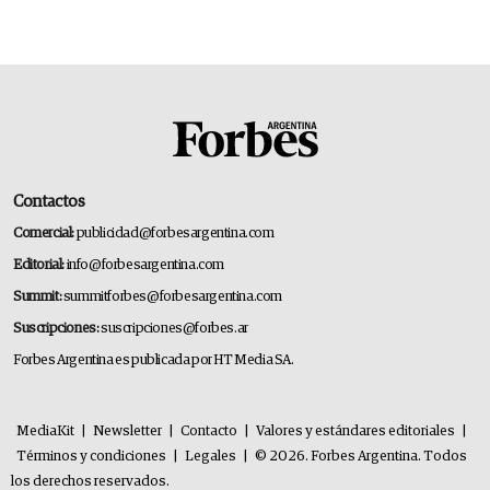
Contactos
Comercial:
publicidad@forbesargentina.com
Editorial:
info@forbesargentina.com
Summit:
summitforbes@forbesargentina.com
Suscripciones:
suscripciones@forbes.ar
Forbes Argentina es publicada por HT Media SA.
MediaKit
|
Newsletter
|
Contacto
|
Valores y estándares editoriales
|
Términos y condiciones
|
Legales
|
© 2026. Forbes Argentina. Todos
los derechos reservados.