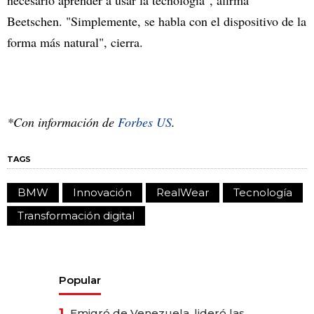
Beetschen. "Simplemente, se habla con el dispositivo de la
forma más natural", cierra.
*Con información de
Forbes US
.
TAGS
BMW
Innovación
RealWear
Tecnología
Transformación digital
Popular
1.
Emigró de Venezuela, lideró las