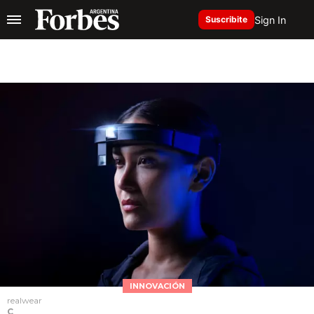
Sign In
Suscribite
INNOVACIÓN
realwear
C