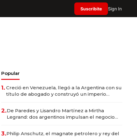
Suscribite
Sign In
Popular
1.
Creció en Venezuela, llegó a la Argentina con su
título de abogado y construyó un imperio
gastronómico que revoluciona las marcas "fast
premium"
2.
De Paredes y Lisandro Martínez a Mirtha
Legrand: dos argentinos impulsan el negocio
del wellness deportivo y el cuidado corporal
3.
Philip Anschutz, el magnate petrolero y rey del