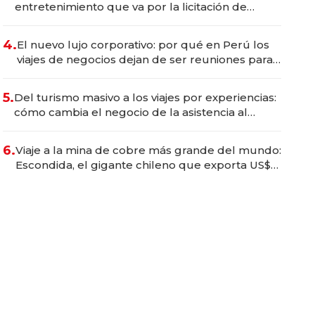
entretenimiento que va por la licitación de
Tecnópolis junto a Fénix
4.
El nuevo lujo corporativo: por qué en Perú los
viajes de negocios dejan de ser reuniones para
convertirse en experiencias transformadoras
5.
Del turismo masivo a los viajes por experiencias:
cómo cambia el negocio de la asistencia al
viajero
6.
Viaje a la mina de cobre más grande del mundo:
Escondida, el gigante chileno que exporta US$
14.000 millones anuales