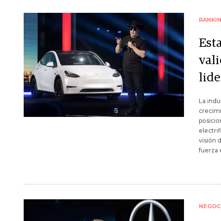
RANKI
Est
val
lide
La indu
crecimi
posicio
electri
visión 
fuerza 
NEGOC