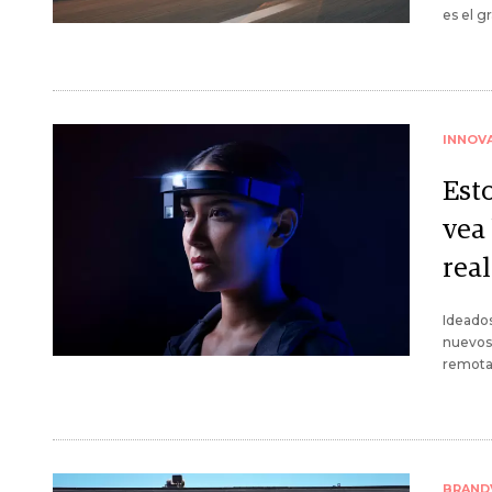
es el g
INNOV
Est
vea
rea
Ideados
nuevos 
remota
BRAND