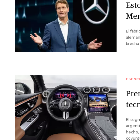
Esto
Mer
El fabr
alemana
brecha 
ESENC
Pre
tec
El seg
argenti
hecho, 
coyuntu