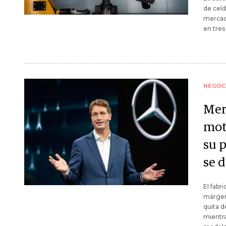
de celd
mercado
en tres
NEGOC
Mer
mot
su 
se 
El fabr
márgene
quita d
mientra