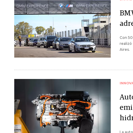
BMW
adr
Con 50
realiz
Aires.
INNOV
Aut
emis
hid
La aut