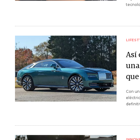
tecnolo
LIFEST
Así 
una 
que 
Con un 
eléctri
definit
INNOV