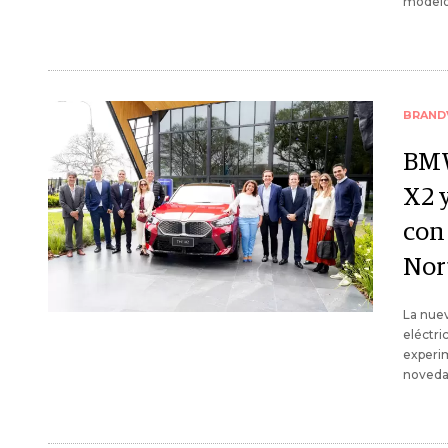
modelo
BRAND
BMW
X2 
con
Nor
La nuev
eléctri
experim
novedad