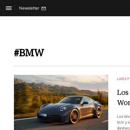
Newsletter
#BMW
LIFEST
Los
Wor
Los Wor
SUV y l
destaca