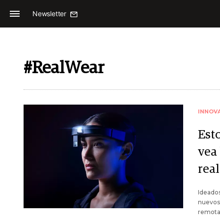
Newsletter
#RealWear
INNOV
Est
vea
rea
Ideados
nuevos 
remota