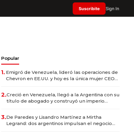
Suscribite
Sign In
Popular
1.
Emigró de Venezuela, lideró las operaciones de
Chevron en EE.UU. y hoy es la única mujer CEO
en Vaca Muerta
2.
Creció en Venezuela, llegó a la Argentina con su
título de abogado y construyó un imperio
gastronómico que revoluciona las marcas "fast
premium"
3.
De Paredes y Lisandro Martínez a Mirtha
Legrand: dos argentinos impulsan el negocio
del wellness deportivo y el cuidado corporal