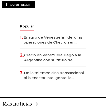
Programación
Popular
1.
Emigró de Venezuela, lideró las
operaciones de Chevron en
EE.UU. y hoy es la única mujer
CEO en Vaca Muerta
2.
Creció en Venezuela, llegó a la
Argentina con su título de
abogado y construyó un imperio
gastronómico que revoluciona
3.
De la telemedicina transaccional
las marcas "fast premium"
al bienestar inteligente: la
evolución de doc24 para
transformar a las organizaciones
Más noticias