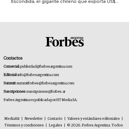
Escondida, el gigante chileno que exporta US$
14.000 millones anuales
Contactos
Comercial:
publicidad@forbesargentina.com
Editorial:
info@forbesargentina.com
Summit:
summitforbes@forbesargentina.com
Suscripciones:
suscripciones@forbes.ar
Forbes Argentina es publicada por HT Media SA.
MediaKit
|
Newsletter
|
Contacto
|
Valores y estándares editoriales
|
Términos y condiciones
|
Legales
|
© 2026. Forbes Argentina. Todos