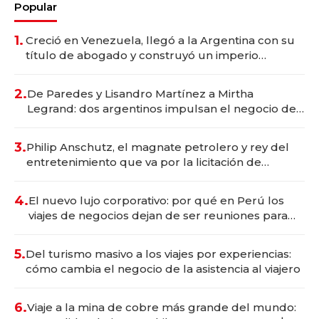
Popular
1.
Creció en Venezuela, llegó a la Argentina con su
título de abogado y construyó un imperio
gastronómico que revoluciona las marcas "fast
premium"
2.
De Paredes y Lisandro Martínez a Mirtha
Legrand: dos argentinos impulsan el negocio del
wellness deportivo y el cuidado corporal
3.
Philip Anschutz, el magnate petrolero y rey del
entretenimiento que va por la licitación de
Tecnópolis junto a Fénix
4.
El nuevo lujo corporativo: por qué en Perú los
viajes de negocios dejan de ser reuniones para
convertirse en experiencias transformadoras
5.
Del turismo masivo a los viajes por experiencias:
cómo cambia el negocio de la asistencia al viajero
6.
Viaje a la mina de cobre más grande del mundo: