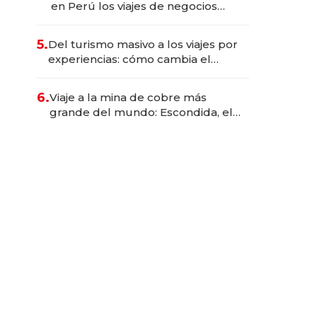
en Perú los viajes de negocios
dejan de ser reuniones para
convertirse en experiencias
5.
Del turismo masivo a los viajes por
transformadoras
experiencias: cómo cambia el
negocio de la asistencia al viajero
6.
Viaje a la mina de cobre más
grande del mundo: Escondida, el
gigante chileno que exporta US$
14.000 millones anuales