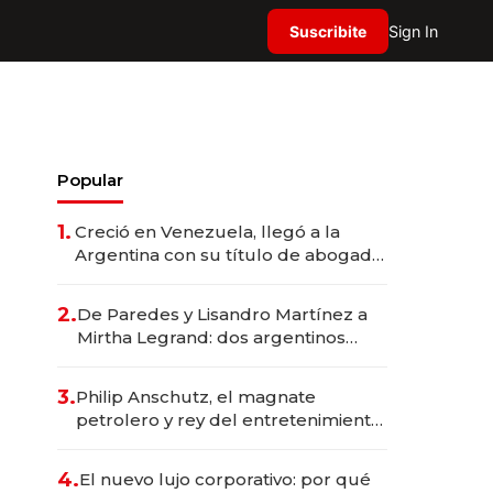
Suscribite
Sign In
Popular
1.
Creció en Venezuela, llegó a la
Argentina con su título de abogado
y construyó un imperio
gastronómico que revoluciona las
2.
De Paredes y Lisandro Martínez a
marcas "fast premium"
Mirtha Legrand: dos argentinos
impulsan el negocio del wellness
deportivo y el cuidado corporal
3.
Philip Anschutz, el magnate
petrolero y rey del entretenimiento
que va por la licitación de
Tecnópolis junto a Fénix
4.
El nuevo lujo corporativo: por qué