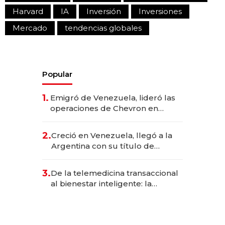
Harvard
IA
Inversión
Inversiones
Mercado
tendencias globales
Popular
1.
Emigró de Venezuela, lideró las
operaciones de Chevron en
EE.UU. y hoy es la única mujer
CEO en Vaca Muerta
2.
Creció en Venezuela, llegó a la
Argentina con su título de
abogado y construyó un imperio
gastronómico que revoluciona
3.
De la telemedicina transaccional
las marcas "fast premium"
al bienestar inteligente: la
evolución de doc24 para
transformar a las organizaciones