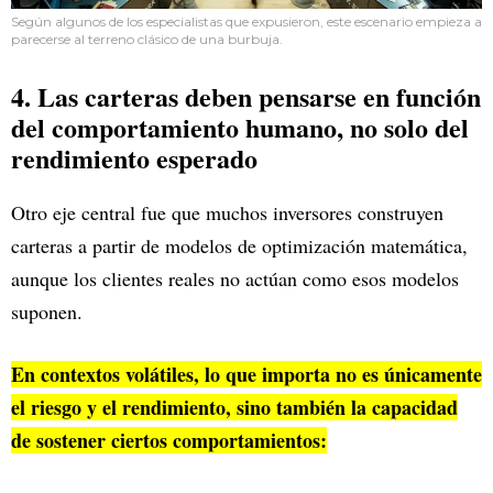
Según algunos de los especialistas que expusieron, este escenario empieza a
parecerse al terreno clásico de una burbuja.
4. Las carteras deben pensarse en función
del comportamiento humano, no solo del
rendimiento esperado
Otro eje central fue que muchos inversores construyen
carteras a partir de modelos de optimización matemática,
aunque los clientes reales no actúan como esos modelos
suponen.
En contextos volátiles, lo que importa no es únicamente
el riesgo y el rendimiento, sino también la capacidad
de sostener ciertos comportamientos: