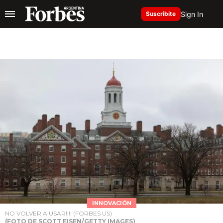
Sign In
Suscribite
INNOVACIÓN
NO VOLVER A USAR!!!! (FORBES US)
(FOTO DE SCOTT EISEN/GETTY IMAGES)