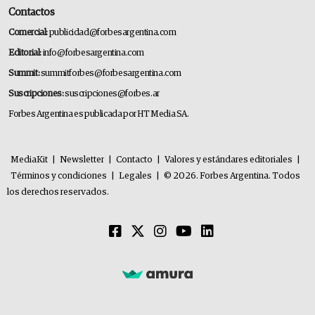
Contactos
Comercial:
publicidad@forbesargentina.com
Editorial:
info@forbesargentina.com
Summit:
summitforbes@forbesargentina.com
Suscripciones:
suscripciones@forbes.ar
Forbes Argentina es publicada por HT Media SA.
MediaKit
|
Newsletter
|
Contacto
|
Valores y estándares editoriales
|
Términos y condiciones
|
Legales
|
© 2026. Forbes Argentina. Todos
los derechos reservados.