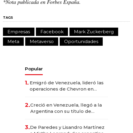
*Nota publicada en Forbes España.
TAGS
Empresas
Facebook
Mark Zuckerberg
Meta
Metaverso
Oportunidades
Popular
1.
Emigró de Venezuela, lideró las
operaciones de Chevron en
EE.UU. y hoy es la única mujer
CEO en Vaca Muerta
2.
Creció en Venezuela, llegó a la
Argentina con su título de
abogado y construyó un imperio
gastronómico que revoluciona
3.
De Paredes y Lisandro Martínez
las marcas "fast premium"