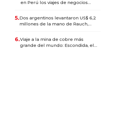
en Perú los viajes de negocios
dejan de ser reuniones para
convertirse en experiencias
5.
Dos argentinos levantaron US$ 6,2
transformadoras
millones de la mano de Rauch,
Englebienne y Woloski
6.
Viaje a la mina de cobre más
grande del mundo: Escondida, el
gigante chileno que exporta US$
14.000 millones anuales