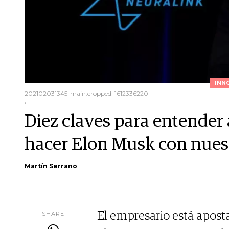
INN
202102031345-main.cropped_1612336220
.
Diez claves para entender 
hacer Elon Musk con nues
Martín Serrano
SHARE
El empresario está apost