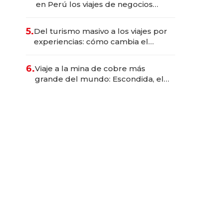
en Perú los viajes de negocios
dejan de ser reuniones para
convertirse en experiencias
5.
Del turismo masivo a los viajes por
transformadoras
experiencias: cómo cambia el
negocio de la asistencia al viajero
6.
Viaje a la mina de cobre más
grande del mundo: Escondida, el
gigante chileno que exporta US$
14.000 millones anuales