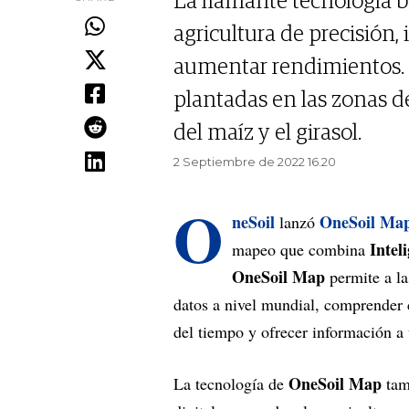
La flamante tecnología b
agricultura de precisión,
aumentar rendimientos. L
plantadas en las zonas 
del maíz y el girasol.
2 Septiembre de 2022 16.20
O
neSoil
OneSoil Ma
lanzó
Inteli
mapeo que combina
OneSoil Map
permite a la
datos a nivel mundial, comprender 
del tiempo y ofrecer información a 
OneSoil Map
La tecnología de
tam