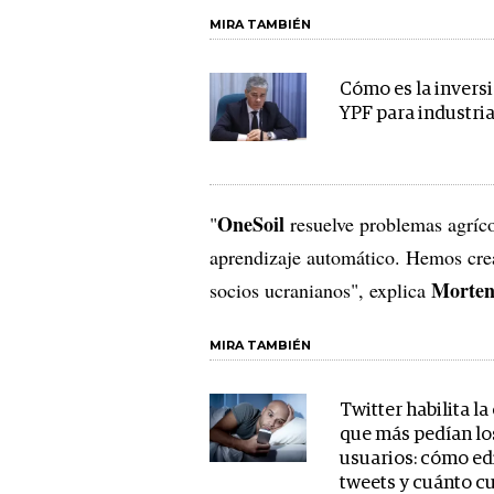
MIRA TAMBIÉN
Cómo es la invers
YPF para industria
OneSoil
"
resuelve problemas agríco
aprendizaje automático. Hemos crea
Morten
socios ucranianos", explica
MIRA TAMBIÉN
Twitter habilita l
que más pedían lo
usuarios: cómo ed
tweets y cuánto c