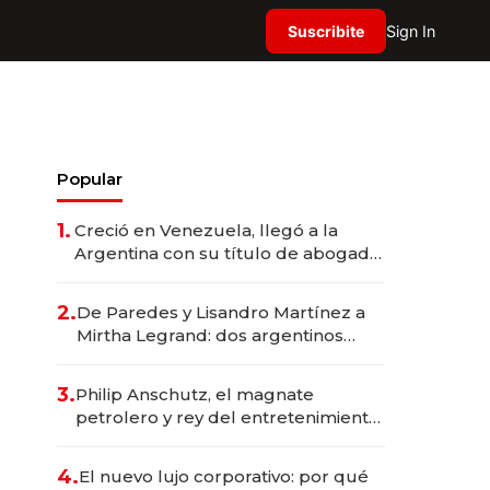
Suscribite
Sign In
Popular
1.
Creció en Venezuela, llegó a la
Argentina con su título de abogado
y construyó un imperio
gastronómico que revoluciona las
2.
De Paredes y Lisandro Martínez a
marcas "fast premium"
Mirtha Legrand: dos argentinos
impulsan el negocio del wellness
deportivo y el cuidado corporal
3.
Philip Anschutz, el magnate
petrolero y rey del entretenimiento
que va por la licitación de
Tecnópolis junto a Fénix
4.
El nuevo lujo corporativo: por qué