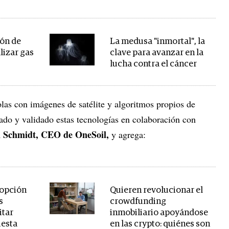
ión de
La medusa "inmortal", la
lizar gas
clave para avanzar en la
lucha contra el cáncer
las con imágenes de satélite y algoritmos propios de
do y validado estas tecnologías en colaboración con
 Schmidt, CEO de OneSoil,
y agrega:
a opción
Quieren revolucionar el
s
crowdfunding
itar
inmobiliario apoyándose
uesta
en las crypto: quiénes son