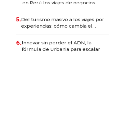
en Perú los viajes de negocios
dejan de ser reuniones para
convertirse en experiencias
5.
Del turismo masivo a los viajes por
transformadoras
experiencias: cómo cambia el
negocio de la asistencia al viajero
6.
Innovar sin perder el ADN, la
fórmula de Urbania para escalar