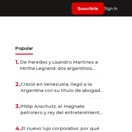
Suscribite
Sign In
Popular
1.
De Paredes y Lisandro Martínez a
Mirtha Legrand: dos argentinos
impulsan el negocio del wellness
deportivo y el cuidado corporal
2.
Creció en Venezuela, llegó a la
Argentina con su título de abogado
y construyó un imperio
gastronómico que revoluciona las
3.
Philip Anschutz, el magnate
marcas "fast premium"
petrolero y rey del entretenimiento
que va por la licitación de
Tecnópolis junto a Fénix
4.
El nuevo lujo corporativo: por qué