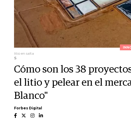
INN
litio en salta
S
Cómo son los 38 proyectos
el litio y pelear en el mer
Blanco"
Forbes Digital