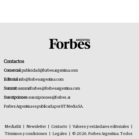
Contactos
Comercial:
publicidad@forbesargentina.com
Editorial:
info@forbesargentina.com
Summit:
summitforbes@forbesargentina.com
Suscripciones:
suscripciones@forbes.ar
Forbes Argentina es publicada por HT Media SA.
MediaKit
|
Newsletter
|
Contacto
|
Valores y estándares editoriales
|
Términos y condiciones
|
Legales
|
© 2026. Forbes Argentina. Todos