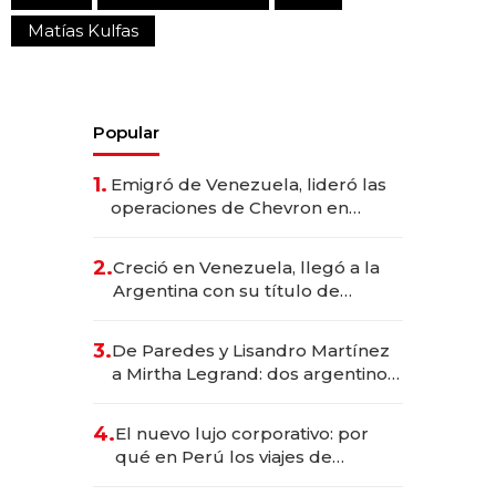
Matías Kulfas
Popular
1.
Emigró de Venezuela, lideró las
operaciones de Chevron en
EE.UU. y hoy es la única mujer
CEO en Vaca Muerta
2.
Creció en Venezuela, llegó a la
Argentina con su título de
abogado y construyó un imperio
gastronómico que revoluciona
3.
De Paredes y Lisandro Martínez
las marcas "fast premium"
a Mirtha Legrand: dos argentinos
impulsan el negocio del wellness
deportivo y el cuidado corporal
4.
El nuevo lujo corporativo: por
qué en Perú los viajes de
negocios dejan de ser reuniones