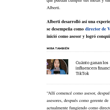
que puedan cumplir sus metas y sueñ
Alberti.
Alberti desarrolló así una experi
se desempeña como
director de 
inició como asesor y logró conqui
MIRA TAMBIÉN
Cuánto ganan los
influencers financ
TikTok
“Allí comencé como asesor, desp
asesores, después como gerente de 
actualmente fungiendo como directo