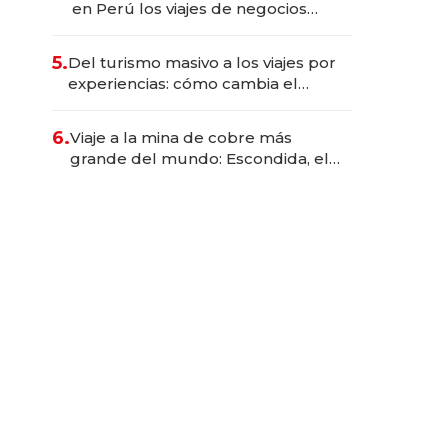
en Perú los viajes de negocios
dejan de ser reuniones para
convertirse en experiencias
5.
Del turismo masivo a los viajes por
transformadoras
experiencias: cómo cambia el
negocio de la asistencia al viajero
6.
Viaje a la mina de cobre más
grande del mundo: Escondida, el
gigante chileno que exporta US$
14.000 millones anuales