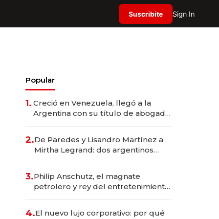
Suscribite
Sign In
Popular
1.
Creció en Venezuela, llegó a la
Argentina con su título de abogado
y construyó un imperio
gastronómico que revoluciona las
2.
De Paredes y Lisandro Martínez a
marcas "fast premium"
Mirtha Legrand: dos argentinos
impulsan el negocio del wellness
deportivo y el cuidado corporal
3.
Philip Anschutz, el magnate
petrolero y rey del entretenimiento
que va por la licitación de
Tecnópolis junto a Fénix
4.
El nuevo lujo corporativo: por qué