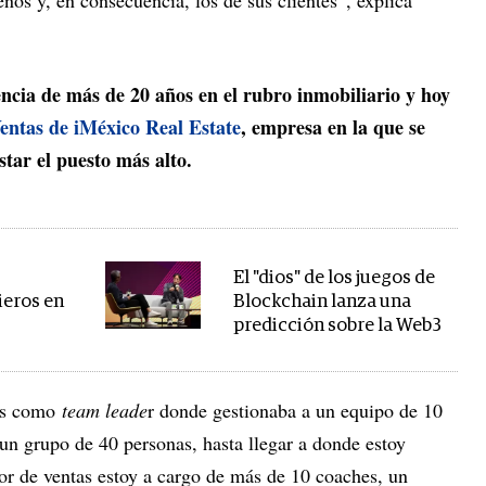
os y, en consecuencia, los de sus clientes”, explica
encia de más de 20 años en el rubro inmobiliario y hoy
Ventas de iMéxico Real Estate
, empresa en la que se
star el puesto más alto.
El "dios" de los juegos de
ieros en
Blockchain lanza una
predicción sobre la Web3
ués como
team leade
r donde gestionaba a un equipo de 10
un grupo de 40 personas, hasta llegar a donde estoy
r de ventas estoy a cargo de más de 10 coaches, un