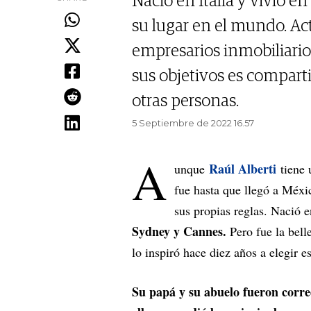
Nació en Italia y vivió e
su lugar en el mundo. A
empresarios inmobiliario
sus objetivos es comparti
otras personas.
5 Septiembre de 2022 16.57
A
Raúl Alberti
unque
tiene 
fue hasta que llegó a Méxi
sus propias reglas. Nació en
Sydney y Cannes.
Pero fue la bell
lo inspiró hace diez años a elegir 
Su papá y su abuelo fueron corred