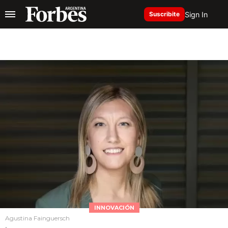
Sign In
Suscribite
INNOVACIÓN
Agustina Fainguersch
.